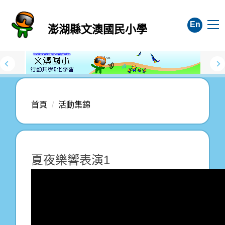
跳
到
En
澎湖縣文澳國民小學
主
要
內
容
區
首頁
活動集錦
夏夜樂響表演1